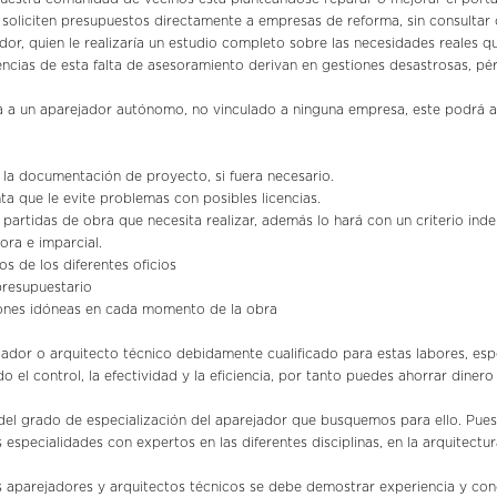
se soliciten presupuestos directamente a empresas de reforma, sin consultar
or, quien le realizaría un estudio completo sobre las necesidades reales 
cias de esta falta de asesoramiento derivan en gestiones desastrosas, pér
ta a un aparejador autónomo, no vinculado a ninguna empresa, este podrá a
o la documentación de proyecto, si fuera necesario.
ta que le evite problemas con posibles licencias.
partidas de obra que necesita realizar, además lo hará con un criterio ind
ra e imparcial.
s de los diferentes oficios
presupuestario
iones idóneas en cada momento de la obra
ejador o arquitecto técnico debidamente cualificado para estas labores, es
el control, la efectividad y la eficiencia, por tanto puedes ahorrar dinero
del grado de especialización del aparejador que busquemos para ello. Pues
 especialidades con expertos en las diferentes disciplinas, en la arquitectu
s aparejadores y arquitectos técnicos se debe demostrar experiencia y con