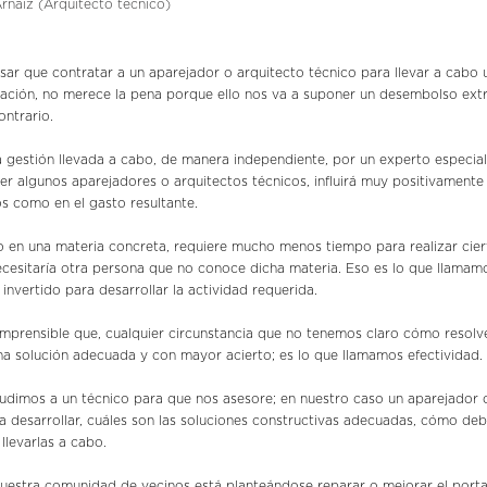
rnaiz (Arquitecto técnico)
sar que contratar a un aparejador o arquitecto técnico para llevar a cabo
ación, no merece la pena porque ello nos va a suponer un desembolso extra
ntrario.
 gestión llevada a cabo, de manera independiente, por un experto especia
 algunos aparejadores o arquitectos técnicos, influirá muy positivamente e
os como en el gasto resultante.
o en una materia concreta, requiere mucho menos tiempo para realizar cier
ecesitaría otra persona que no conoce dicha materia. Eso es lo que llamamo
invertido para desarrollar la actividad requerida.
mprensible que, cualquier circunstancia que no tenemos claro cómo resolve
na solución adecuada y con mayor acierto; es lo que llamamos efectividad.
cudimos a un técnico para que nos asesore; en nuestro caso un aparejador 
a desarrollar, cuáles son las soluciones constructivas adecuadas, cómo de
llevarlas a cabo.
estra comunidad de vecinos está planteándose reparar o mejorar el portal