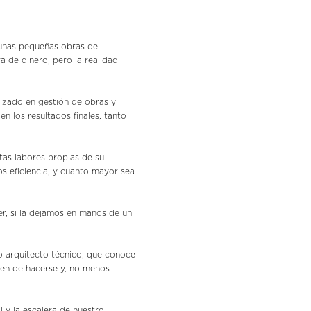
 unas pequeñas obras de
 de dinero; pero la realidad
lizado en gestión de obras y
n los resultados finales, tanto
tas labores propias de su
s eficiencia, y cuanto mayor sea
r, si la dejamos en manos de un
o arquitecto técnico, que conoce
ben de hacerse y, no menos
 y la escalera de nuestro