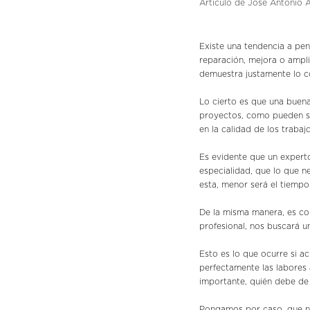
Artículo de José Antonio A
Existe una tendencia a pen
reparación, mejora o ampli
demuestra justamente lo co
Lo cierto es que una buena
proyectos, como pueden ser
en la calidad de los trabaj
Es evidente que un expert
especialidad, que lo que n
esta, menor será el tiempo 
De la misma manera, es co
profesional, nos buscará u
Esto es lo que ocurre si a
perfectamente las labores 
importante, quién debe de 
Pongamos por caso, que nu